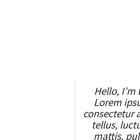
M
Hello, I’m 
Lorem ipsu
consectetur ad
tellus, luc
mattis, pul