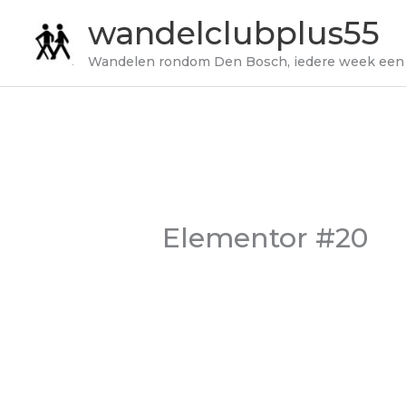
Ga
wandelclubplus55
naar
Wandelen rondom Den Bosch, iedere week een
de
inhoud
Elementor #20