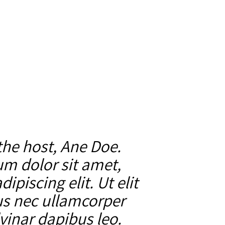
aria
the host, Ane Doe.
m dolor sit amet,
ipiscing elit. Ut elit
tus nec ullamcorper
vinar dapibus leo.