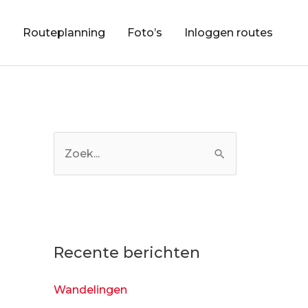
n
Routeplanning
Foto’s
Inloggen routes
Z
o
e
k
n
Recente berichten
a
a
Wandelingen