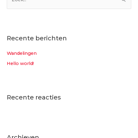
Z
o
e
k
n
Recente berichten
a
Wandelingen
a
Hello world!
r
:
Recente reacties
Archieven