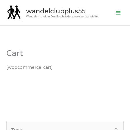
Ga
wandelclubplus55
naar
Wandelen rondom Den Bosch, iedere week een wandeling
de
inhoud
Cart
[woocommerce_cart]